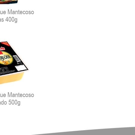
que Mantecoso
as 400g
que Mantecoso
ado 500g