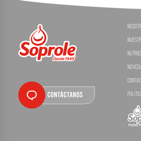
Nosot
Nuest
Nutrie
Noved
Conta
Políti