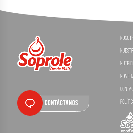
Nosot
Nuest
Nutrie
Noved
Conta
Políti