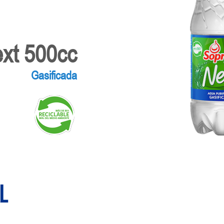
xt 500cc
Gasificada
l