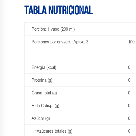
Tabla Nutricional
Porción: 1 vaso (200 ml)
Porciones por envase: Aprox. 3
100 
Energía (kcal)
0
Proteína (g)
0
Grasa total (g)
0
H de C disp. (g)
0
Azúcar (g)
0
*Azúcares totales (g)
0