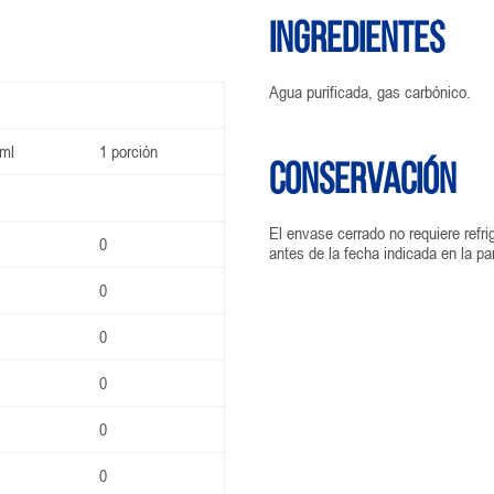
Ingredientes
Agua purificada, gas carbónico.
ml
1 porción
Conservación
El envase cerrado no requiere refr
0
antes de la fecha indicada en la pa
0
0
0
0
0